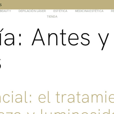
S
-BEAUTY
DEPILACIÓN LÁSER
ESTÉTICA
MEDICINA ESTÉTICA
R
TIENDA
ía:
Antes y
s
ial: el tratami