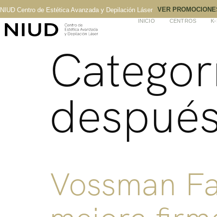
VER PROMOCIONE
NIUD Centro de Estética Avanzada y Depilación Láser
INICIO
CENTROS
K
Categor
despué
Vossman Fac