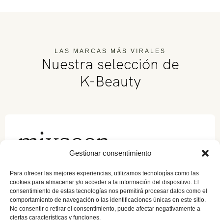
LAS MARCAS MÁS VIRALES
Nuestra selección de
K-Beauty
Gestionar consentimiento
Mixsoon trabaja desde la pureza: fórmulas
minimalistas, ingredientes limpios y
Para ofrecer las mejores experiencias, utilizamos tecnologías como las
concentrados que devuelven equilibrio a la
cookies para almacenar y/o acceder a la información del dispositivo. El
piel sin sobreestimularla. Es una marca ideal
consentimiento de estas tecnologías nos permitirá procesar datos como el
comportamiento de navegación o las identificaciones únicas en este sitio.
para pieles sensibles o reactivas que buscan
No consentir o retirar el consentimiento, puede afectar negativamente a
hidratación profunda, calma y una rutina
ciertas características y funciones.