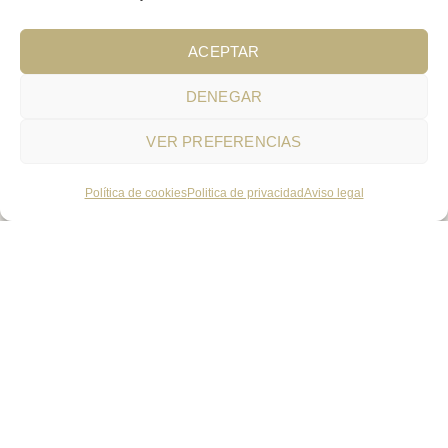
sencilla pero eficaz.
ACEPTAR
DENEGAR
VER PREFERENCIAS
Luvum combina tecnología avanzada con
texturas ligeras que reparan, calman y
Política de cookies
Politica de privacidad
Aviso legal
refuerzan la barrera cutánea. Su línea de
centella asiática es reconocida por reducir
rojeces, suavizar la piel y aportar hidratación
inmediata, incluso en las pieles más
delicadas.
Anua es conocida por su enfoque en la piel