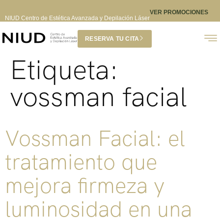
VER PROMOCIONES
NIUD Centro de Estética Avanzada y Depilación Láser
RESERVA TU CITA
Etiqueta:
vossman facial
Vossman Facial: el
tratamiento que
mejora firmeza y
luminosidad en una