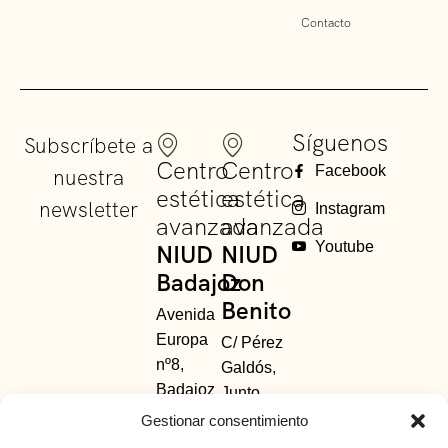
Contacto
Síguenos
Subscríbete a
Centro
Centro
Facebook
nuestra
estética
estética
newsletter
Instagram
avanzada
avanzada
Youtube
NIUD
NIUD
Badajoz
Don
Benito
Avenida
Europa
C/ Pérez
nº8,
Galdós,
Badajoz
Junto
685 48
Avda.
Gestionar consentimiento
63
Principal.