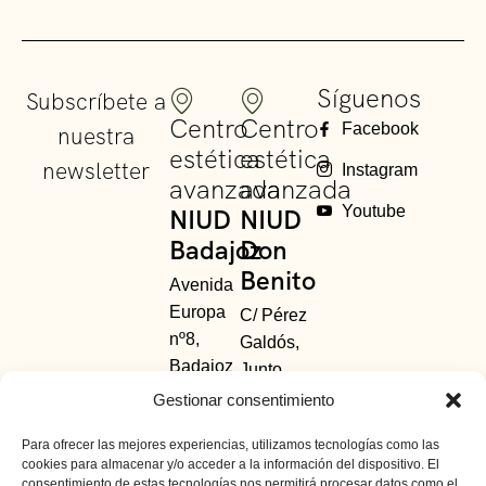
Síguenos
Subscríbete a
Centro
Centro
Facebook
nuestra
estética
estética
newsletter
Instagram
avanzada
avanzada
Youtube
NIUD
NIUD
Badajoz
Don
Benito
Avenida
Europa
C/ Pérez
nº8,
Galdós,
Badajoz
Junto
685 48
Avda.
Gestionar consentimiento
63
Principal.
Para ofrecer las mejores experiencias, utilizamos tecnologías como las
01
-
924
Don
cookies para almacenar y/o acceder a la información del dispositivo. El
391 154
Benito,
consentimiento de estas tecnologías nos permitirá procesar datos como el