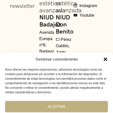
estética
estética
newsletter
Instagram
avanzada
avanzada
Youtube
NIUD
NIUD
Badajoz
Don
Benito
Avenida
Europa
C/ Pérez
nº8,
Galdós,
Badajoz
Junto
685 48
Avda.
Gestionar consentimiento
63
Principal.
Para ofrecer las mejores experiencias, utilizamos tecnologías como las
01
-
924
Don
cookies para almacenar y/o acceder a la información del dispositivo. El
391 154
Benito,
consentimiento de estas tecnologías nos permitirá procesar datos como el
Badajoz
comportamiento de navegación o las identificaciones únicas en este sitio.
No consentir o retirar el consentimiento, puede afectar negativamente a
638 418
ciertas características y funciones.
830
-
924
805 595
ACEPTAR