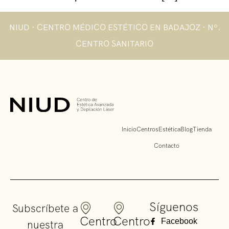
NIUD · CENTRO MÉDICO ESTÉTICO EN BADAJOZ · Nº.
CENTRO SANITARIO
Inicio
Centros
Estética
Blog
Tienda
Contacto
Síguenos
Subscríbete a
Centro
Centro
Facebook
nuestra