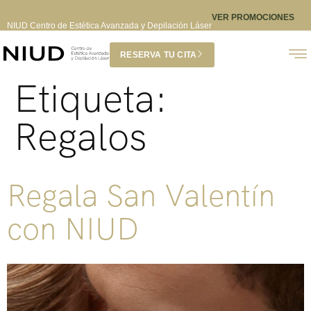
VER PROMOCIONES
NIUD Centro de Estética Avanzada y Depilación Láser
RESERVA TU CITA
Etiqueta:
Regalos
Regala San Valentín
con NIUD