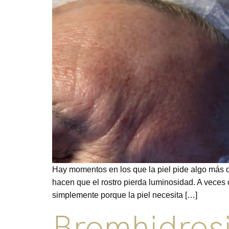
Hay momentos en los que la piel pide algo más 
hacen que el rostro pierda luminosidad. A veces 
simplemente porque la piel necesita […]
Bromhidrosi