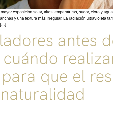
 mayor exposición solar, altas temperaturas, sudor, cloro y agua
manchas y una textura más irregular. La radiación ultravioleta 
 […]
adores antes d
 cuándo realizar
 para que el res
 naturalidad