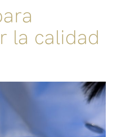
para
r la calidad