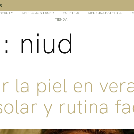
S
-BEAUTY
DEPILACIÓN LÁSER
ESTÉTICA
MEDICINA ESTÉTICA
R
TIENDA
a:
niud
 la piel en ver
olar y rutina fa