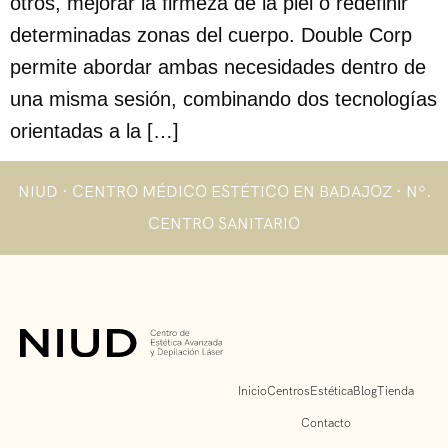
otros, mejorar la firmeza de la piel o redefinir
determinadas zonas del cuerpo. Double Corp
permite abordar ambas necesidades dentro de
una misma sesión, combinando dos tecnologías
orientadas a la […]
NIUD · CENTRO MÉDICO ESTÉTICO EN BADAJOZ · Nº.
CENTRO SANITARIO
Inicio
Centros
Estética
Blog
Tienda
Contacto