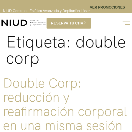
VER PROMOCIONES
NIUD Centro de Estética Avanzada y Depilación Láser
RESERVA TU CITA
Etiqueta:
double
corp
Double Corp:
reducción y
reafirmación corporal
en una misma sesión