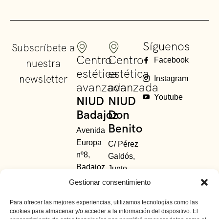
Síguenos
Subscríbete a
Centro
Centro
Facebook
nuestra
estética
estética
newsletter
Instagram
avanzada
avanzada
Youtube
NIUD
NIUD
Badajoz
Don
Benito
Avenida
Europa
C/ Pérez
nº8,
Galdós,
Badajoz
Junto
685 48
Avda.
Gestionar consentimiento
63
Principal.
Para ofrecer las mejores experiencias, utilizamos tecnologías como las
01
-
924
Don
cookies para almacenar y/o acceder a la información del dispositivo. El
391 154
Benito,