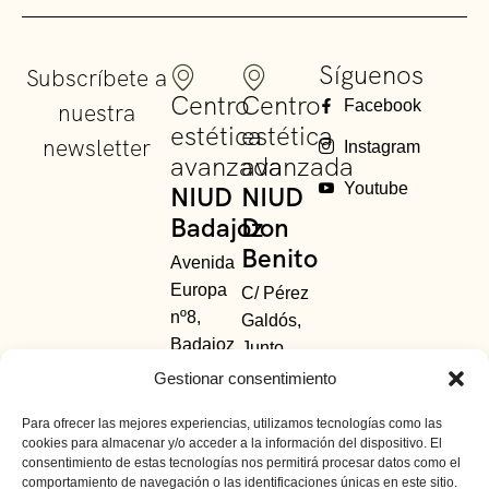
Síguenos
Subscríbete a
Centro
Centro
Facebook
nuestra
estética
estética
newsletter
Instagram
avanzada
avanzada
Youtube
NIUD
NIUD
Badajoz
Don
Benito
Avenida
Europa
C/ Pérez
nº8,
Galdós,
Badajoz
Junto
685 48
Avda.
Gestionar consentimiento
63
Principal.
Para ofrecer las mejores experiencias, utilizamos tecnologías como las
01
-
924
Don
cookies para almacenar y/o acceder a la información del dispositivo. El
391 154
Benito,
consentimiento de estas tecnologías nos permitirá procesar datos como el
Badajoz
comportamiento de navegación o las identificaciones únicas en este sitio.