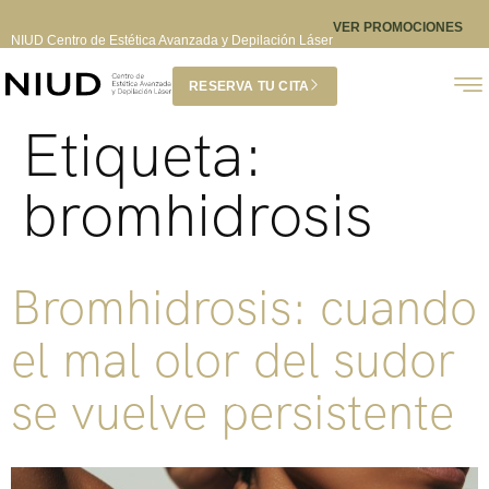
VER PROMOCIONES
NIUD Centro de Estética Avanzada y Depilación Láser
RESERVA TU CITA
Etiqueta:
bromhidrosis
Bromhidrosis: cuando
el mal olor del sudor
se vuelve persistente