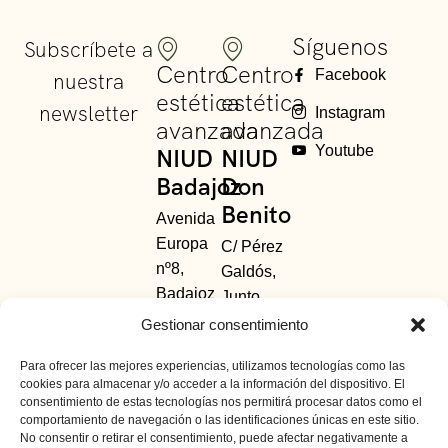
Síguenos
Subscríbete a
Centro
Centro
Facebook
nuestra
estética
estética
newsletter
Instagram
avanzada
avanzada
Youtube
NIUD
NIUD
Badajoz
Don
Benito
Avenida
Europa
C/ Pérez
nº8,
Galdós,
Badajoz
Junto
685 48
Avda.
Gestionar consentimiento
63
Principal.
Para ofrecer las mejores experiencias, utilizamos tecnologías como las
01
-
924
Don
cookies para almacenar y/o acceder a la información del dispositivo. El
391 154
Benito,
consentimiento de estas tecnologías nos permitirá procesar datos como el
Badajoz
comportamiento de navegación o las identificaciones únicas en este sitio.
No consentir o retirar el consentimiento, puede afectar negativamente a
638 418