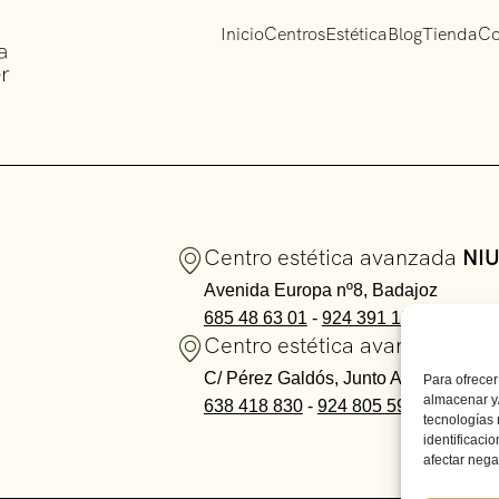
Inicio
Centros
Estética
Blog
Tienda
Co
Centro estética avanzada
NIU
Avenida Europa nº8, Badajoz
685 48 63 01
-
924 391 154
Centro estética avanzada
NIU
C/ Pérez Galdós, Junto Avda. Princi
Para ofrecer
almacenar y/
638 418 830
-
924 805 595
tecnologías
identificaci
afectar nega