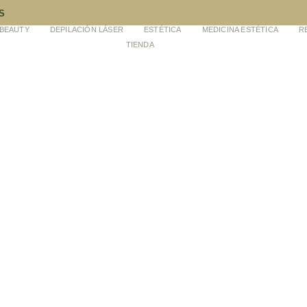
S
-BEAUTY
DEPILACIÓN LÁSER
ESTÉTICA
MEDICINA ESTÉTICA
R
TIENDA