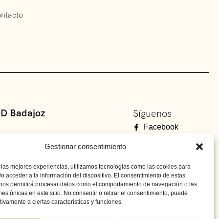
ntacto
D Badajoz
Síguenos
Facebook
Instagram
Gestionar consentimiento
D Don Benito
Youtube
pal. Don Benito, Badajoz
 las mejores experiencias, utilizamos tecnologías como las cookies para
o acceder a la información del dispositivo. El consentimiento de estas
 nos permitirá procesar datos como el comportamiento de navegación o las
ones únicas en este sitio. No consentir o retirar el consentimiento, puede
tivamente a ciertas características y funciones.